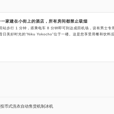
一一家建在小街上的酒店，所有房间都禁止吸烟
田站步行 1 分钟，搭乘电车 8 分钟即可到达成田机场，设有男士
昔日美好时光的“Niku Yokocho”位于一楼。这是您享受用餐和饮
梯
投币式洗衣
自动售货机
制冰机