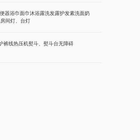
便器
浴巾
面巾
沐浴露
洗发露
护发素
洗面奶
座
房间灯、台灯
炉
裤线热压机
熨斗、熨斗台
无障碍