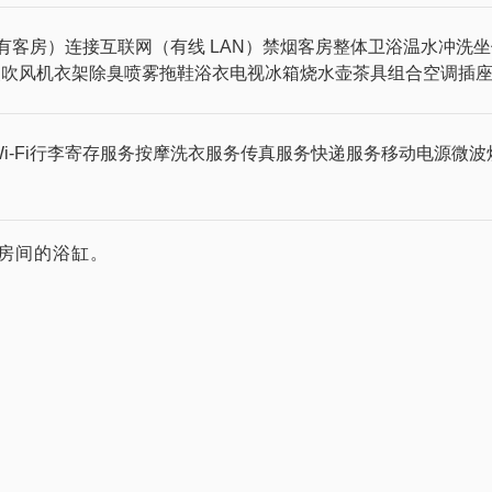
所有客房）
连接互联网（有线 LAN）
禁烟客房
整体卫浴
温水冲洗坐
装
吹风机
衣架
除臭喷雾
拖鞋
浴衣
电视
冰箱
烧水壶
茶具组合
空调
插
-Fi
行李寄存服务
按摩
洗衣服务
传真服务
快递服务
移动电源
微波
房间的浴缸。