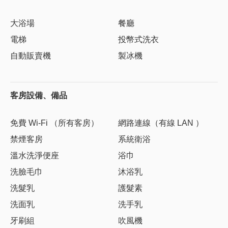
大浴場
餐廳
電梯
投幣式洗衣
自動販賣機
製冰機
客房設備、備品
免費 Wi-Fi （所有客房）
網路連線（有線 LAN ）
禁煙客房
系統衛浴
溫水洗淨便座
浴巾
洗臉毛巾
沐浴乳
洗髮乳
護髮素
洗面乳
洗手乳
牙刷組
吹風機