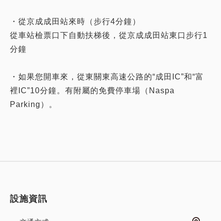
・從京成成田站來時（步行4分鐘）
從車站檢票口下自動扶梯後，從京成成田站東口步行1
分鐘
・如果您開車來，從東關東高速公路的“成田IC”和“富
裡IC”10分鐘。有附屬的免費停車場（Naspa
Parking）。
設施資訊