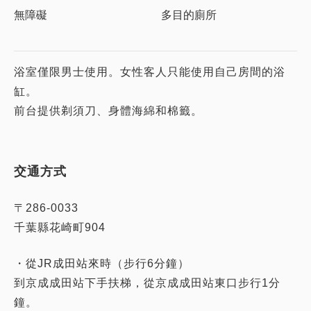
無障礙
多目的廁所
浴室僅限男士使用。女性客人只能使用自己房間的浴
缸。
交通方式
〒286-0033
千葉縣花崎町904
・從JR成田站來時（步行6分鐘）
到京成成田站下手扶梯，從京成成田站東口步行1分
鐘。