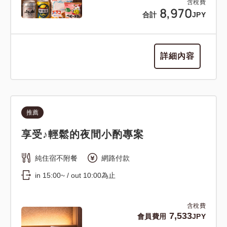
含稅費
8,970
合計
JPY
詳細內容
推薦
享受♪輕鬆的夜間小酌專案
純住宿不附餐
網路付款
in 15:00~ / out 10:00為止
含稅費
7,533
會員費用
JPY