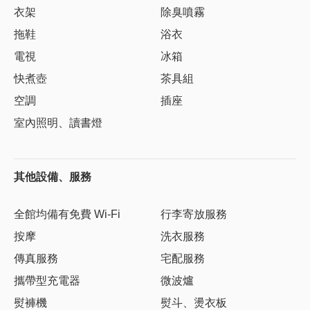
衣架
除臭噴霧
拖鞋
浴衣
電視
冰箱
快煮壺
茶具組
空調
插座
室內照明、讀書燈
其他設備、服務
全館均備有免費 Wi-Fi
行李寄放服務
按摩
洗衣服務
傳真服務
宅配服務
攜帶型充電器
微波爐
熨褲機
熨斗、燙衣板