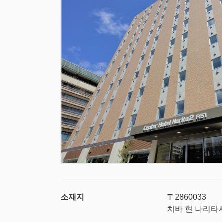
소재지
〒2860033
치바 현 나리타시