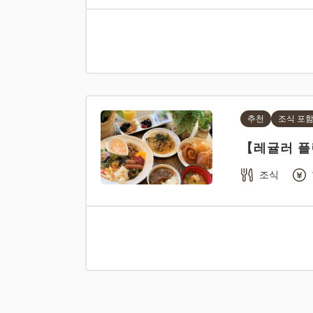
추천
조식 포
【레귤러 플
조식