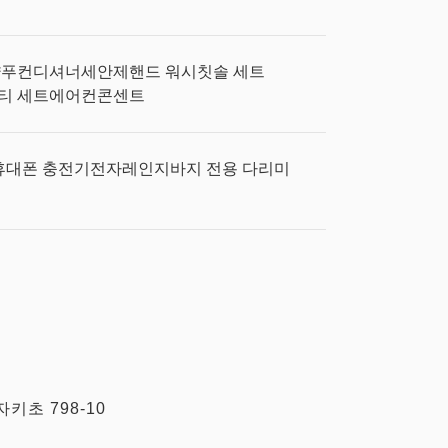
샴푸
컨디셔너
세안제
핸드 워시
칫솔 세트
티 세트
에어컨
콘센트
휴대폰 충전기
전자레인지
바지 전용 다리미
키초 798-10