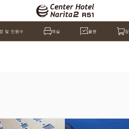
정 및 인원수
객실
플랜
장