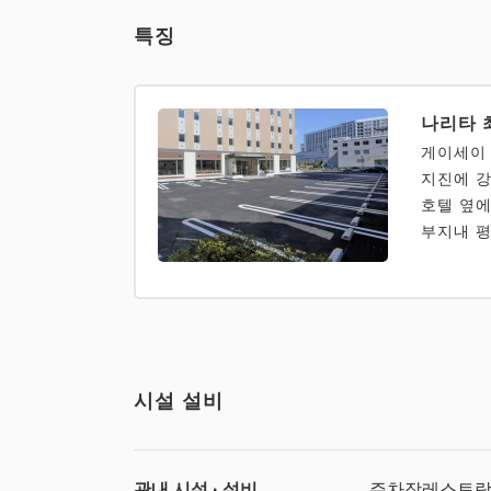
특징
나리타 
게이세이 
지진에 강
호텔 옆에
부지내 평
시설 설비
관내 시설 · 설비
주차장
레스토