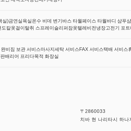
 객실)
금연실
욕실
온수 비데 변기
바스 타월
페이스 타월
바디 샴푸
면도칼
옷걸이
탈취 스프레이
슬리퍼
잠옷
텔레비전
냉장고
전기 포트
i 완비
짐 보관 서비스
마사지
세탁 서비스
FAX 서비스
택배 서비스
미판
배리어 프리
다목적 화장실
〒2860033
치바 현 나리타시 하나자