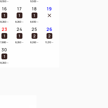
8,550
～
9,500
～
16
17
18
19
1
1
1
8,260
～
8,260
～
8,830
～
23
24
25
26
1
1
2
2
7,880
～
8,260
～
8,260
～
11,210
～
30
1
8,260
～