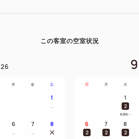
・スリッパ
・湯沸かしポット
・お茶パック
・消臭アロマスプレー
この客室の空室状況
9
26
木
金
土
日
月
火
1
1
2
8,260
～
6
7
8
6
7
8
2
2
2