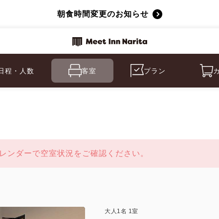
朝食時間変更のお知らせ
日程・人数
客室
プラン
レンダーで空室状況をご確認ください。
大人
1
名
1
室