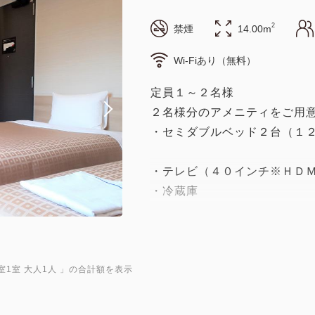
2
禁煙
14.00m
Wi-Fiあり（無料）
定員１～２名様
２名様分のアメニティをご用
・セミダブルベッド２台（１２
・テレビ（４０インチ※ＨＤ
・冷蔵庫
・洗浄器付トイレ
・ドライヤー
・バス＆シャワー
・シャンプー、コンディショ
室1室 大人1人
」の合計額を表示
・タオル（フェイスタオル、
・歯ブラシ