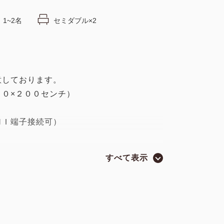
1~2名
セミダブル×2
意しております。
０×２００センチ）
ＭＩ端子接続可）
すべて表示
ナー、ボディソープ
バスタオル）